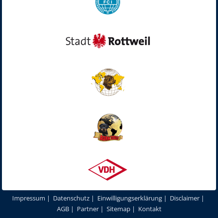
Impressum
|
Datenschutz
|
Einwilligungserklärung
|
Disclaimer
|
AGB
|
Partner
|
Sitemap
|
Kontakt