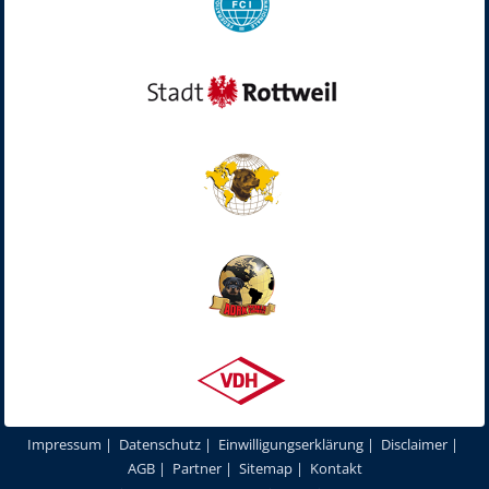
Impressum
|
Datenschutz
|
Einwilligungserklärung
|
Disclaimer
|
AGB
|
Partner
|
Sitemap
|
Kontakt