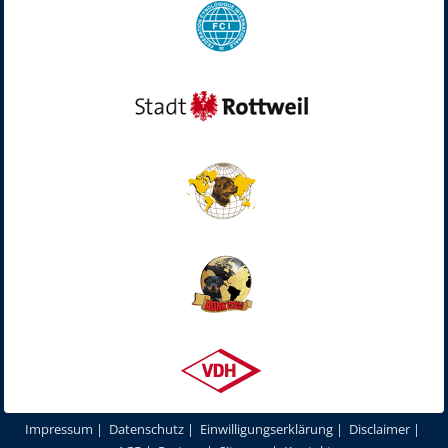
Impressum
|
Datenschutz
|
Einwilligungserklärung
|
Disclaimer
|