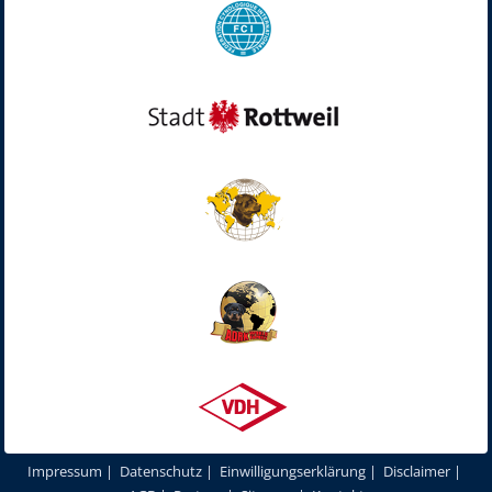
Impressum
|
Datenschutz
|
Einwilligungserklärung
|
Disclaimer
|