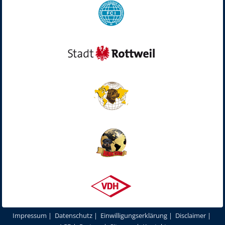
Impressum
|
Datenschutz
|
Einwilligungserklärung
|
Disclaimer
|