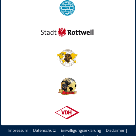
Impressum
|
Datenschutz
|
Einwilligungserklärung
|
Disclaimer
|