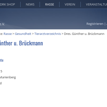
DRK SHOP
NEWS
RASSE
VEREIN
VERANSTALT
Registrieren
|
e.V.
te:
Rasse
>
Gesundheit
>
Tierarztverzeichnis
>
Dres. Günther u. Brückmann
ünther u. Brückmann
zte
15
Marienberg
nd