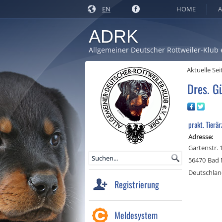
EN
HOME
A
ADRK
Allgemeiner Deutscher Rottweiler-Klub 
Aktuelle Sei
Dres. G
prakt. Tierär
Adresse:
Gartenstr. 
56470
Bad 
Deutschla
Registrierung
Meldesystem