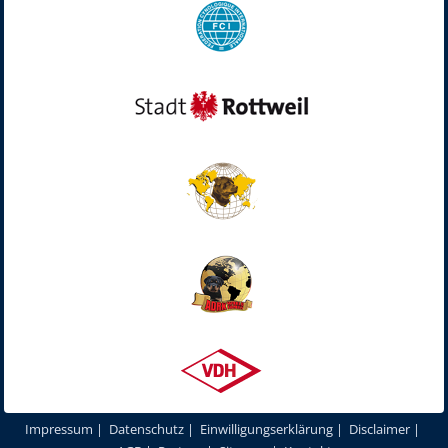
Impressum
|
Datenschutz
|
Einwilligungserklärung
|
Disclaimer
|