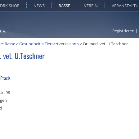
DRK SHOP
NEWS
RASSE
VEREIN
VERANSTALT
Registrieren
|
e.V.
te:
Rasse
>
Gesundheit
>
Tierarztverzeichnis
>
Dr. med. vet. U.Teschner
. vet. U.Teschner
 Praxis
tr. 98
ngen
nd