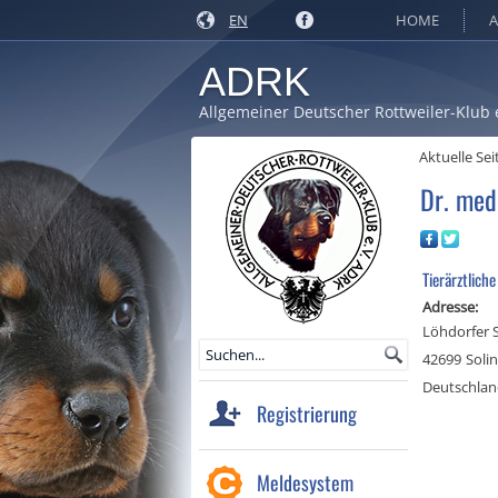
EN
HOME
A
ADRK
Allgemeiner Deutscher Rottweiler-Klub 
Aktuelle Sei
Dr. med
Tierärztliche
Adresse:
Löhdorfer S
42699
Soli
Deutschla
Registrierung
Meldesystem