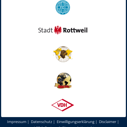
Impressum
|
Datenschutz
|
Einwilligungserklärung
|
Disclaimer
|