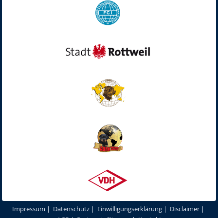
Impressum
|
Datenschutz
|
Einwilligungserklärung
|
Disclaimer
|