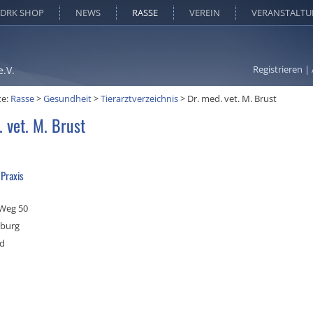
DRK SHOP
NEWS
RASSE
VEREIN
VERANSTALT
Registrieren
|
e.V.
te:
Rasse
>
Gesundheit
>
Tierarztverzeichnis
>
Dr. med. vet. M. Brust
 vet. M. Brust
 Praxis
 Weg 50
burg
nd