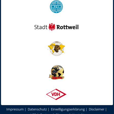
Impressum
|
Datenschutz
|
Einwilligungserklärung
|
Disclaimer
|