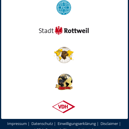
Impressum
|
Datenschutz
|
Einwilligungserklärung
|
Disclaimer
|