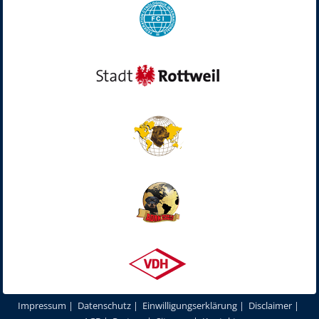
Impressum
|
Datenschutz
|
Einwilligungserklärung
|
Disclaimer
|