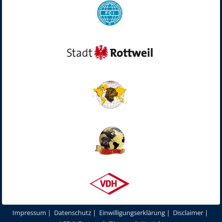
Impressum
|
Datenschutz
|
Einwilligungserklärung
|
Disclaimer
|