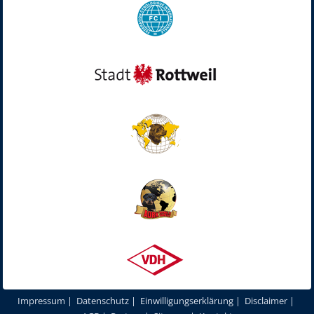
Impressum
|
Datenschutz
|
Einwilligungserklärung
|
Disclaimer
|