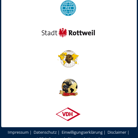
Impressum
|
Datenschutz
|
Einwilligungserklärung
|
Disclaimer
|