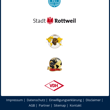
Impressum
|
Datenschutz
|
Einwilligungserklärung
|
Disclaimer
|
AGB
|
Partner
|
Sitemap
|
Kontakt