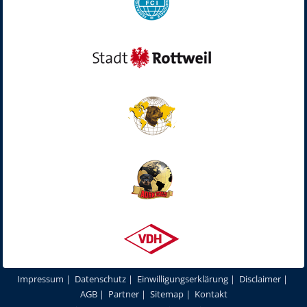
Impressum
|
Datenschutz
|
Einwilligungserklärung
|
Disclaimer
|
AGB
|
Partner
|
Sitemap
|
Kontakt