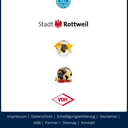
Impressum
|
Datenschutz
|
Einwilligungserklärung
|
Disclaimer
|
AGB
|
Partner
|
Sitemap
|
Kontakt