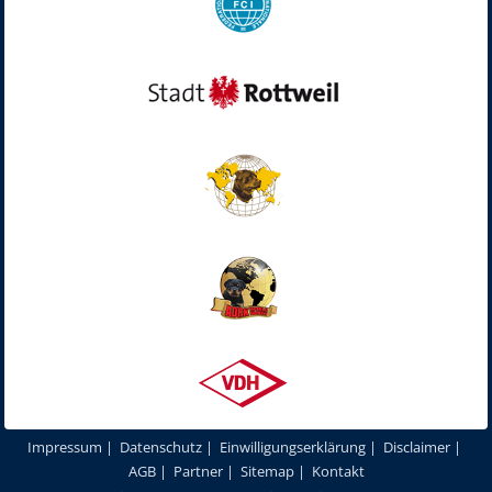
Impressum
|
Datenschutz
|
Einwilligungserklärung
|
Disclaimer
|
AGB
|
Partner
|
Sitemap
|
Kontakt