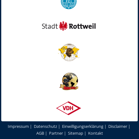
Impressum
|
Datenschutz
|
Einwilligungserklärung
|
Disclaimer
|
AGB
|
Partner
|
Sitemap
|
Kontakt