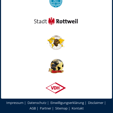
Impressum
|
Datenschutz
|
Einwilligungserklärung
|
Disclaimer
|
AGB
|
Partner
|
Sitemap
|
Kontakt