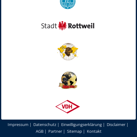
Impressum
|
Datenschutz
|
Einwilligungserklärung
|
Disclaimer
|
AGB
|
Partner
|
Sitemap
|
Kontakt