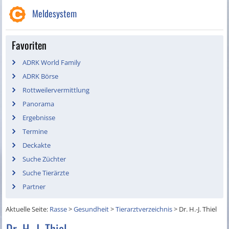
Meldesystem
Favoriten
ADRK World Family
ADRK Börse
Rottweilervermittlung
Panorama
Ergebnisse
Termine
Deckakte
Suche Züchter
Suche Tierärzte
Partner
Aktuelle Seite:
Rasse
>
Gesundheit
>
Tierarztverzeichnis
>
Dr. H.-J. Thiel
Dr. H.-J. Thiel