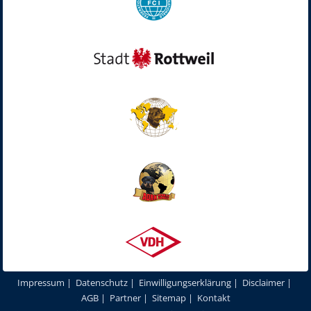
Impressum
|
Datenschutz
|
Einwilligungserklärung
|
Disclaimer
|
AGB
|
Partner
|
Sitemap
|
Kontakt