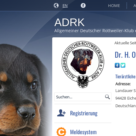
EN
HOME
A
ADRK
Allgemeiner Deutscher Rottweiler-Klub 
Aktuelle Sei
Dr. H. 
Tierärztliche
Adresse:
Landauer St
94428
Eich
Deutschla
Registrierung
Meldesystem