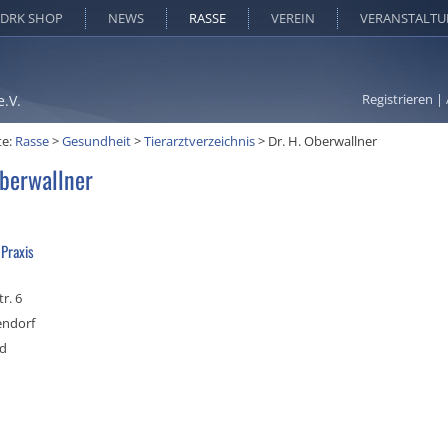
DRK SHOP
NEWS
RASSE
VEREIN
VERANSTALT
Registrieren
|
e.V.
te:
Rasse
>
Gesundheit
>
Tierarztverzeichnis
>
Dr. H. Oberwallner
Oberwallner
 Praxis
r. 6
endorf
nd