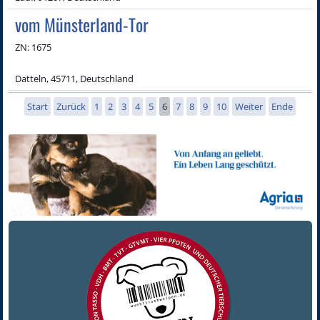
vom Münsterland-Tor
ZN: 1675
Datteln, 45711, Deutschland
Start
Zurück
1
2
3
4
5
6
7
8
9
10
Weiter
Ende