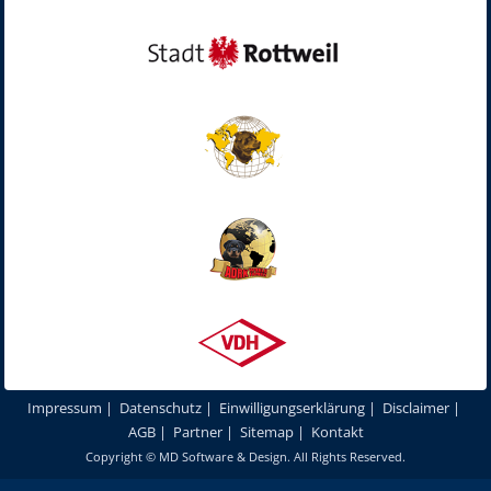
Impressum
|
Datenschutz
|
Einwilligungserklärung
|
Disclaimer
|
AGB
|
Partner
|
Sitemap
|
Kontakt
Copyright ©
MD Software & Design
. All Rights Reserved.