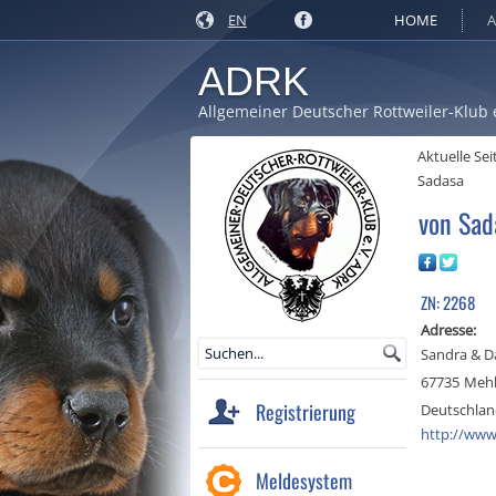
EN
HOME
A
ADRK
Allgemeiner Deutscher Rottweiler-Klub 
Aktuelle Sei
Sadasa
von Sad
ZN: 2268
Adresse:
Sandra & Da
67735
Meh
Registrierung
Deutschla
http://www
Meldesystem