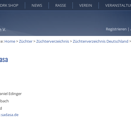
DRK SHOP
NEWS
RASSE
VEREIN
VERANSTALT
Registrieren
|
e.V.
te:
Home
>
Züchter
>
Züchterverzeichnis
>
Züchterverzeichnis Deutschland
asa
niel Edinger
lbach
nd
.sadasa.de