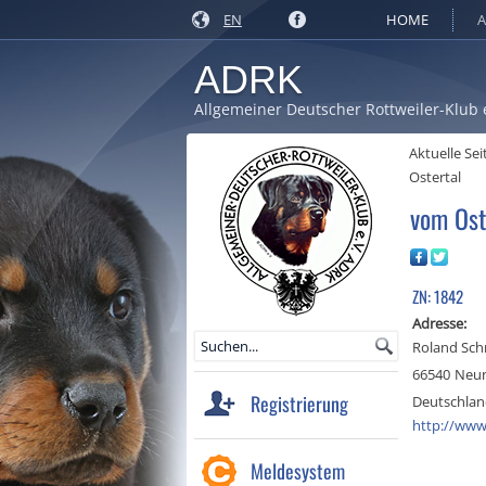
EN
HOME
A
ADRK
Allgemeiner Deutscher Rottweiler-Klub 
Aktuelle Sei
Ostertal
vom Ost
ZN: 1842
Adresse:
Roland Sch
66540
Neun
Registrierung
Deutschla
http://www
Meldesystem