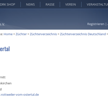
DRK SHOP
NEWS
RASSE
VEREIN
VERANSTALT
Registrieren
|
e.V.
te:
Home
>
Züchter
>
Züchterverzeichnis
>
Züchterverzeichnis Deutschland
ertal
mitt
kirchen
nd
.rottweiler-vom-ostertal.de