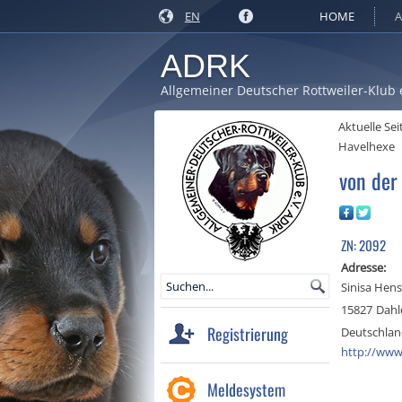
EN
HOME
A
ADRK
Allgemeiner Deutscher Rottweiler-Klub 
Aktuelle Sei
Havelhexe
von der
ZN: 2092
Adresse:
Sinisa Hens
15827
Dahl
Registrierung
Deutschla
http://www
Meldesystem