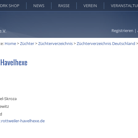
DRK SHOP
NEWS
RASSE
VEREIN
VERANSTALT
Registrieren
|
e.V.
te:
Home
>
Züchter
>
Züchterverzeichnis
>
Züchterverzeichnis Deutschland
 Havelhexe
el-Skroza
ewitz
nd
.rottweiler-havelhexe.de