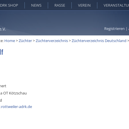
DRK SHOP
NEWS
RASSE
VEREIN
VERANSTALT
Registrieren
|
e.V.
te:
Home
>
Züchter
>
Züchterverzeichnis
>
Züchterverzeichnis Deutschland
lf
nert
a OT Kötzschau
nd
rottweiler-adrk.de