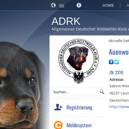
EN
HOME
A
ADRK
Allgemeiner Deutscher Rottweiler-Klub 
Aktuelle Sei
Auenwo
ZN: 2318
Adresse:
Sabine Wei
06237
Leun
Deutschla
Registrierung
http://www.
Meldesystem