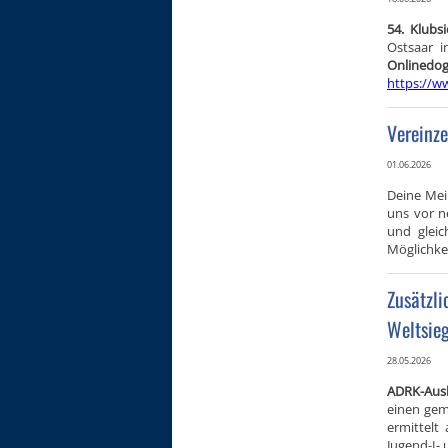
54. Klubs
Ostsaar i
Onli
https://w
Vereinze
01.06.2026
Deine Mei
uns vor n
und gleic
Möglichkei
Zusätzl
Weltsie
28.05.2026
ADRK-Ausl
einen gem
ermittelt
Jugend-I- 