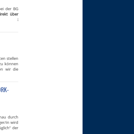
bei der BG
irekt über
ode :
en stellen
 zu können
en wir die
DRK-
chau durch
er/in wird
glich“ der