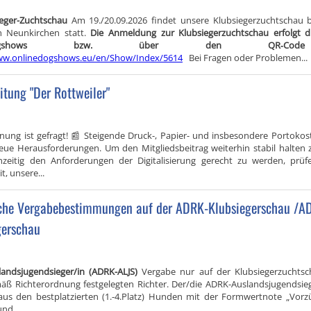
ieger-Zuchtschau
Am 19./20.09.2026 findet unsere Klubsiegerzuchtschau 
n Neunkirchen statt.
Die Anmeldung zur Klubsiegerzuchtschau erfolgt d
nedogshows bzw. über den QR‑C
ww.onlinedogshows.eu/en/Show/Index/5614
Bei Fragen oder Problemen...
itung "Der Rottweiler"
nung ist gefragt! 📰 Steigende Druck-, Papier- und insbesondere Portokost
eue Herausforderungen. Um den Mitgliedsbeitrag weiterhin stabil halten
hzeitig den Anforderungen der Digitalisierung gerecht zu werden, prüf
t, unsere...
iche Vergabebestimmungen auf der ADRK-Klubsiegerschau /A
gerschau
andsjugendsieger/in (ADRK-ALJS)
Vergabe nur auf der Klubsiegerzuchts
äß Richterordnung festgelegten Richter. Der/die ADRK-Auslandsjugendsieg
 aus den bestplatzierten (1.-4.Platz) Hunden mit der Formwertnote „Vorzü
und...