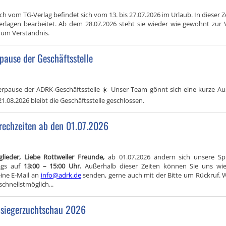
ch vom TG‑Verlag befindet sich vom 13. bis 27.07.2026 im Urlaub. In dieser 
erlagen bearbeitet. Ab dem 28.07.2026 steht sie wieder wie gewohnt zur 
n um Verständnis.
ause der Geschäftsstelle
pause der ADRK‑Geschäftsstelle ☀️ Unser Team gönnt sich eine kurze Au
 21.08.2026 bleibt die Geschäftsstelle geschlossen.
rechzeiten ab den 01.07.2026
glieder, Liebe Rottweiler Freunde,
ab 01.07.2026 ändern sich unsere Sp
ags auf
13:00 – 15:00 Uhr.
Außerhalb dieser Zeiten können Sie uns wi
eine E-Mail an
info@adrk.de
senden, gerne auch mit der Bitte um Rückruf. 
chnellstmöglich...
bsiegerzuchtschau 2026