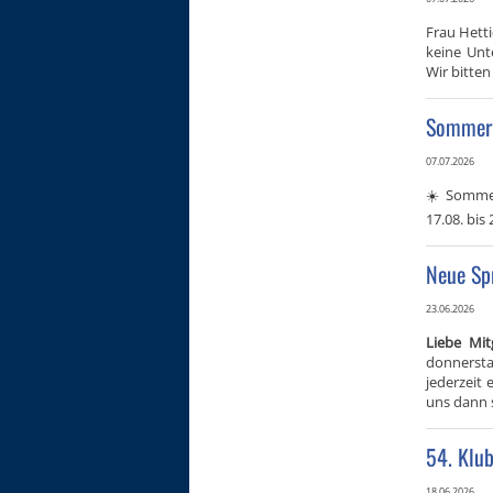
Frau Hetti
keine Unt
Wir bitte
Sommerp
07.07.2026
☀️ Sommer
17.08. bis
Neue Sp
23.06.2026
Liebe Mit
donnerst
jederzeit 
uns dann s
54. Klu
18.06.2026