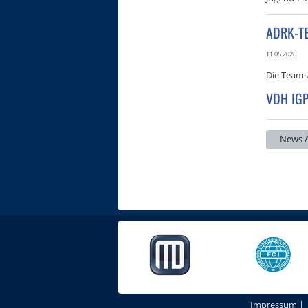
ADRK-T
11.05.2026
Die Teams
VDH IGP
News A
Impressum
|