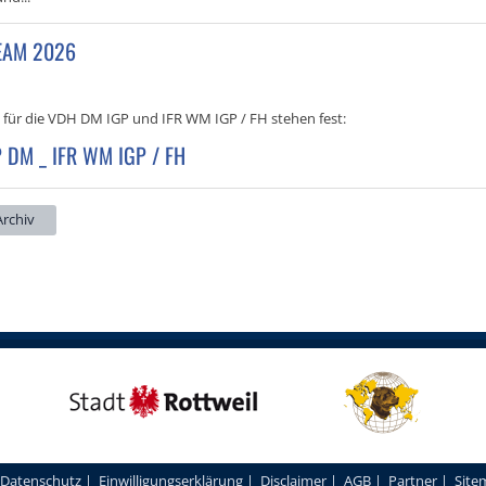
EAM 2026
 für die VDH DM IGP und IFR WM IGP / FH stehen fest:
 DM _ IFR WM IGP / FH
rchiv
Datenschutz
|
Einwilligungserklärung
|
Disclaimer
|
AGB
|
Partner
|
Site