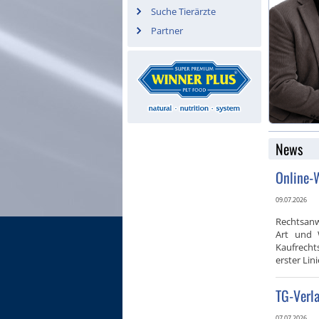
Suche Tierärzte
Partner
News
Online-W
09.07.2026
Rechtsanw
Art und 
Kaufrecht
erster Lini
TG-Verl
07.07.2026