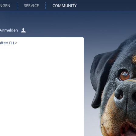
UNGEN
SERVICE
COMMUNITY
Anmelden
aften FH
>