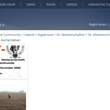
DRK SHOP
NEWS
RASSE
VEREIN
VERANSTALT
Registrieren
|
e.V.
te:
Community
>
Galerie
>
Ergebnisse
>
Dt. Meisterschaften
>
Dt. Meistersch
 Aschersleben