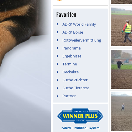
Favoriten
ADRK World Family
ADRK Börse
Rottweilervermittlung
Panorama
Ergebnisse
Termine
Deckakte
Suche Züchter
Suche Tierärzte
Partner