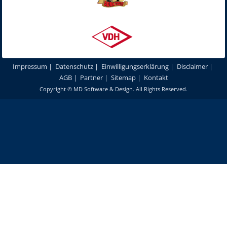
Impressum
|
Datenschutz
|
Einwilligungserklärung
|
Disclaimer
|
AGB
|
Partner
|
Sitemap
|
Kontakt
Copyright ©
MD Software & Design
. All Rights Reserved.
Um unsere Webseite für Sie optimal zu gestalten und fortlaufend
verbessern zu können, verwenden wir Cookies. Durch die weitere
Nutzung unserer Webseiten und Produkte stimmen Sie der Verwendung
von Cookies zu.
Mehr erfahren
Akzeptieren