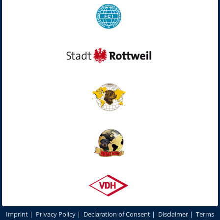
Imprint
|
Privacy Policy
|
Declaration of Consent
|
Disclaimer
|
Terms