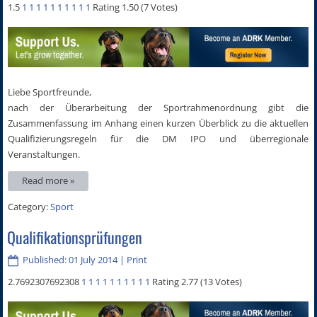
1.5
1
1
1
1
1
1
1
1
1
1
Rating 1.50 (7 Votes)
Liebe Sportfreunde,
nach der Überarbeitung der Sportrahmenordnung gibt die
Zusammenfassung im Anhang einen kurzen Überblick zu die aktuellen
Qualifizierungsregeln für die DM IPO und überregionale
Veranstaltungen.
Read more »
Category:
Sport
Qualifikationsprüfungen
Published: 01 July 2014
|
Print
2.7692307692308
1
1
1
1
1
1
1
1
1
1
Rating 2.77 (13 Votes)