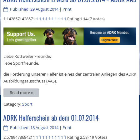
Published: 29 August 2014
|
Print
1.1428571428571
1
1
1
1
1
1
1
1
1
1
Rating 1.14 (7 Votes)
Liebe Rottweiler Freunde,
liebe Sportfreunde,
die Förderung unserer Helfer ist eines der zentralen Anliegen des ADRK
Ausbildungsausschuss (AAS).
Read more »
Category:
Sport
ADRK Helferschein ab dem 01.07.2014
Published: 18 August 2014
|
Print
2.5789473684211
1
1
1
1
1
1
1
1
1
1
Rating 2.58 (19 Votes)