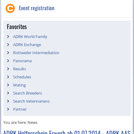
Event registration
Favorites
ADRK World Family
ADRK Exchange
Rottweiler Intermediation
Panorama
Results
Schedules
Mating
Search Breeders
Search Veterinarians
Partner
You are here:
News
ADRK Helferschein Erwerb ab 01.07.2014 - ADRK AAS